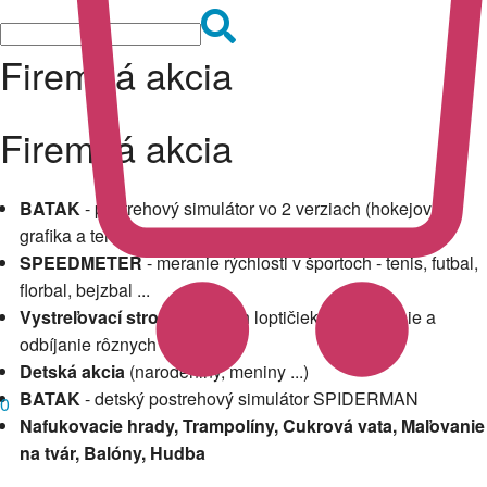
Firemná akcia
Firemná akcia
BATAK
- postrehový simulátor vo 2 verziach (hokejová
grafika a tenisová grafika ROGER FEDERER)
SPEEDMETER
- meranie rýchlosti v športoch - tenis, futbal,
florbal, bejzbal ...
Vystreľovací stroj
tenisových loptičiek - na chytanie a
odbíjanie rôznych súťaží.
Detská akcia
(narodeniny, meniny ...)
BATAK
- detský postrehový simulátor SPIDERMAN
0
Nafukovacie hrady, Trampolíny, Cukrová vata, Maľovanie
na tvár, Balóny, Hudba