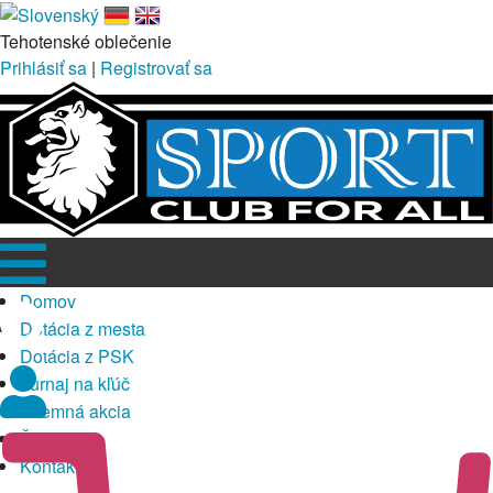
Tehotenské oblečenie
Prihlásiť sa
|
Registrovať sa
Domov
Dotácia z mesta
Dotácia z PSK
Turnaj na kľúč
Firemná akcia
Športy
Kontakt