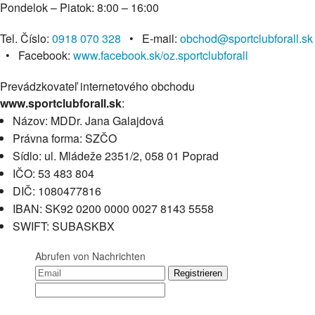
Pondelok – Piatok: 8:00 – 16:00
Tel. Číslo:
0918 070 328
•
E-mail:
obchod@sportclubforall.sk
•
Facebook:
www.facebook.sk/oz.sportclubforall
Prevádzkovateľ internetového obchodu
www.sportclubforall.sk
:
Názov: MDDr. Jana Galajdová
Právna forma: SZČO
Sídlo: ul. Mládeže 2351/2, 058 01 Poprad
IČO: 53 483 804
DIČ: 1080477816
IBAN: SK92 0200 0000 0027 8143 5558
SWIFT: SUBASKBX
Abrufen von Nachrichten